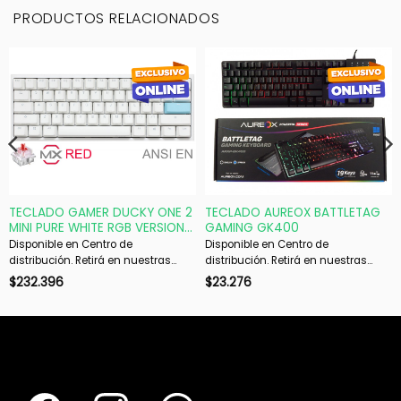
PRODUCTOS RELACIONADOS
TECLADO GAMER DUCKY ONE 2
TECLADO AUREOX BATTLETAG
MINI PURE WHITE RGB VERSION
GAMING GK400
GAMING CHERRY MX RED
Disponible en Centro de
Disponible en Centro de
DOUBLE-SHOT PBT MECANICO
distribución. Retirá en nuestras
distribución. Retirá en nuestras
sucursales en 48 hs hábiles. Si es
sucursales en 48 hs hábiles. Si es
$
232.396
$
23.276
con envío, despachamos en 72 hs
con envío, despachamos en 72 hs
hábiles.
hábiles.