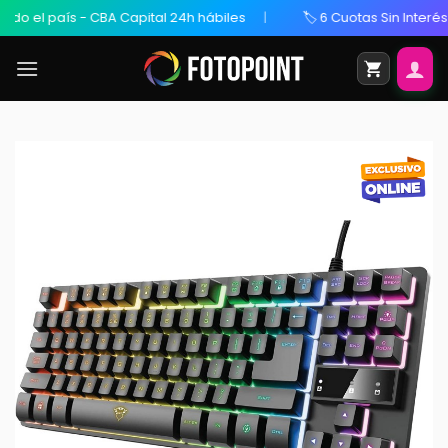
 el país - CBA Capital 24h hábiles
🏷️ 6 Cuotas Sin Interés / 