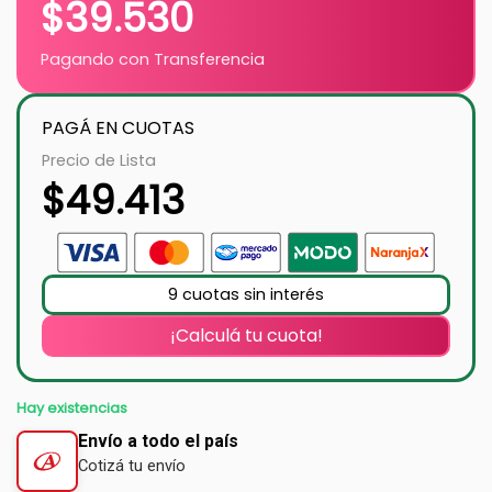
$
39.530
Pagando con Transferencia
PAGÁ EN CUOTAS
Precio de Lista
$
49.413
9 cuotas sin interés
¡Calculá tu cuota!
Hay existencias
Envío a todo el país
Cotizá tu envío