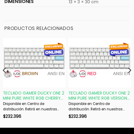
DIMENSIONES
13 × 3 × 30 cm
PRODUCTOS RELACIONADOS
TECLADO GAMER DUCKY ONE 2
TECLADO GAMER DUCKY ONE 2
MINI PURE WHITE RGB CHERRY
MINI PURE WHITE RGB VERSION
BROWN RGB DOUBLE-SHOT PBT
GAMING CHERRY MX RED
Disponible en Centro de
Disponible en Centro de
MECANICO
DOUBLE-SHOT PBT MECANICO
distribución. Retirá en nuestras
distribución. Retirá en nuestras
sucursales en 48 hs hábiles. Si es
sucursales en 48 hs hábiles. Si es
$
232.396
$
232.396
con envío, despachamos en 72 hs
con envío, despachamos en 72 hs
hábiles.
hábiles.