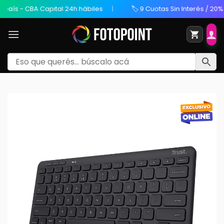
ís - CBA Capital 24h hábiles
🏷️ 9 Cuotas Sin Interés / 20% OF