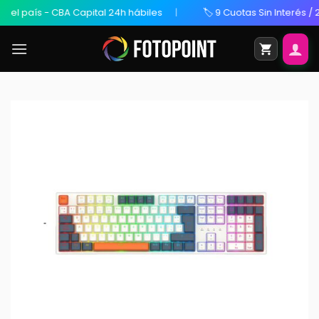
l país - CBA Capital 24h hábiles
🏷️ 9 Cuotas Sin Interés / 20%