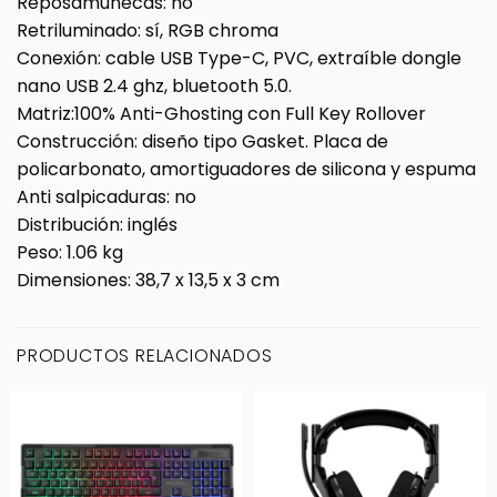
Reposamuñecas:
no
Retriluminado:
sí, RGB chroma
Conexión:
cable USB Type-C, PVC, extraíble dongle
nano USB 2.4 ghz, bluetooth 5.0.
Matriz:
100% Anti-Ghosting con Full Key Rollover
Construcción:
diseño tipo Gasket. Placa de
policarbonato, amortiguadores de silicona y espuma
Anti salpicaduras:
no
Distribución:
inglés
Peso:
1.06 kg
Dimensiones:
38,7 x 13,5 x 3 cm
PRODUCTOS RELACIONADOS