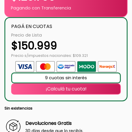
Pagando con Transferencia
PAGÁ EN CUOTAS
Precio de Lista
$
150.999
Precio s/impuestos nacionales: $109.321
9 cuotas sin interés
¡Calculá tu cuota!
Sin existencias
Devoluciones Gratis
30 días desde que lo recibís.