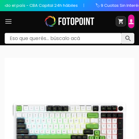
o el país - CBA Capital 24h hábiles
🏷️ 9 Cuotas Sin Interés /