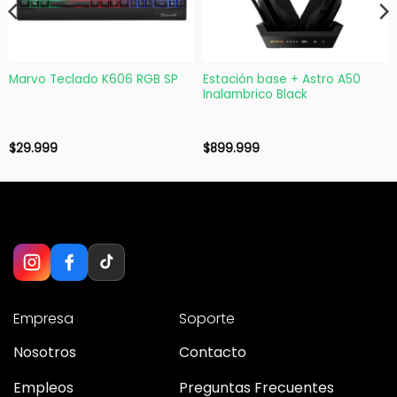
Marvo Teclado K606 RGB SP
Estación base + Astro A50
Inalambrico Black
$
29.999
$
899.999
Empresa
Soporte
Nosotros
Contacto
Empleos
Preguntas Frecuentes