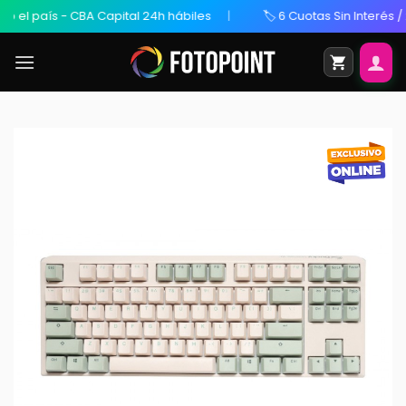
l país - CBA Capital 24h hábiles
🏷️ 6 Cuotas Sin Interés / 20