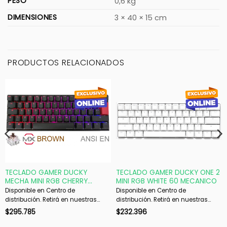
PESO
0,6 kg
DIMENSIONES
3 × 40 × 15 cm
PRODUCTOS RELACIONADOS
TECLADO GAMER DUCKY
TECLADO GAMER DUCKY ONE 2
MECHA MINI RGB CHERRY
MINI RGB WHITE 60 MECANICO
BROWN RGB PBT DOUBLE-SHOT
Disponible en Centro de
Disponible en Centro de
60
distribución. Retirá en nuestras
distribución. Retirá en nuestras
sucursales en 48 hs hábiles. Si es
sucursales en 48 hs hábiles. Si es
$
295.785
$
232.396
con envío, despachamos en 72 hs
con envío, despachamos en 72 hs
hábiles.
hábiles.