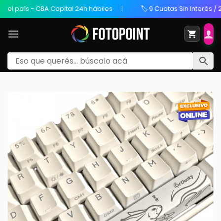
 país - CBA Capital 24h hábiles
🏷️ 9 Cuotas Sin Interés / 20%