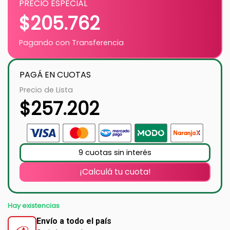
PRECIO ESPECIAL
$
205.762
Pagando con Transferencia
PAGÁ EN CUOTAS
Precio de Lista
$
257.202
9 cuotas sin interés
¡Calculá tu cuota!
Hay existencias
Envío a todo el país