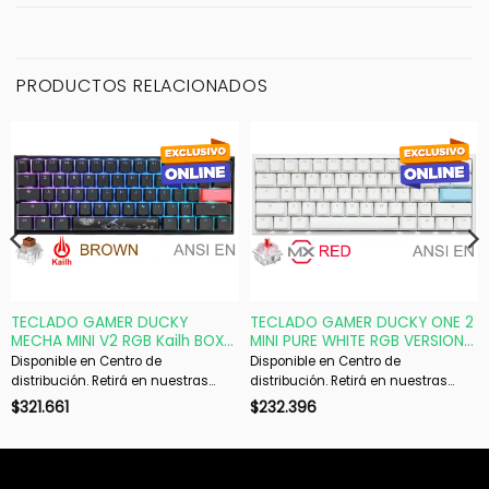
PRODUCTOS RELACIONADOS
TECLADO GAMER DUCKY
TECLADO GAMER DUCKY ONE 2
MECHA MINI V2 RGB Kailh BOX
MINI PURE WHITE RGB VERSION
Brown PBT DOUBLE-SHOT
GAMING CHERRY MX RED
Disponible en Centro de
Disponible en Centro de
DOUBLE-SHOT PBT MECANICO
distribución. Retirá en nuestras
distribución. Retirá en nuestras
sucursales en 48 hs hábiles. Si es
sucursales en 48 hs hábiles. Si es
$
321.661
$
232.396
con envío, despachamos en 72 hs
con envío, despachamos en 72 hs
hábiles.
hábiles.