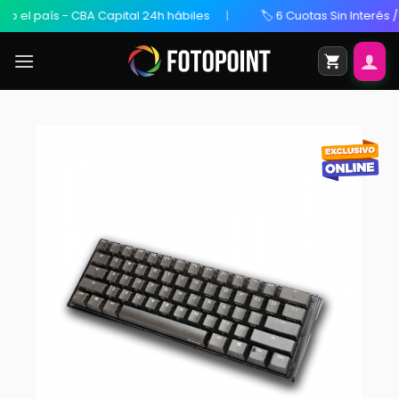
l país - CBA Capital 24h hábiles
🏷️ 6 Cuotas Sin Interés / 20