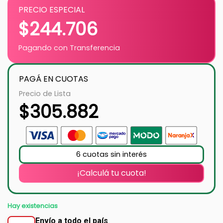
PRECIO ESPECIAL
$
244.706
Pagando con Transferencia
PAGÁ EN CUOTAS
Precio de Lista
$
305.882
6 cuotas sin interés
¡Calculá tu cuota!
Hay existencias
Envío a todo el país