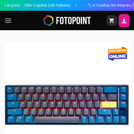
l país - CBA Capital 24h hábiles
🏷️ 6 Cuotas Sin Interés / 20