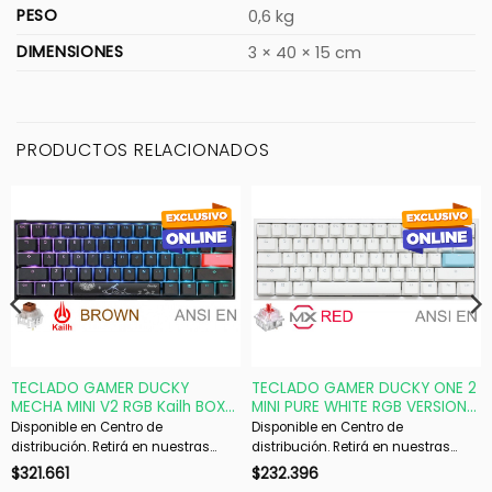
PESO
0,6 kg
DIMENSIONES
3 × 40 × 15 cm
PRODUCTOS RELACIONADOS
TECLADO GAMER DUCKY
TECLADO GAMER DUCKY ONE 2
MECHA MINI V2 RGB Kailh BOX
MINI PURE WHITE RGB VERSION
Brown PBT DOUBLE-SHOT
GAMING CHERRY MX RED
Disponible en Centro de
Disponible en Centro de
DOUBLE-SHOT PBT MECANICO
distribución. Retirá en nuestras
distribución. Retirá en nuestras
sucursales en 48 hs hábiles. Si es
sucursales en 48 hs hábiles. Si es
$
321.661
$
232.396
con envío, despachamos en 72 hs
con envío, despachamos en 72 hs