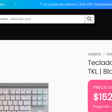
les
🏷️ 9 Cuotas Sin Interés / 20% OFF Transferen
GAMERS
/
PE
Teclado
TKL | B
PRECIO E
$
15
Pagando c