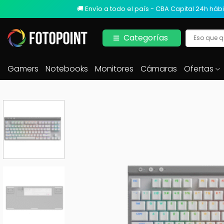
🚚 Envío a todo el país - CBA Capital 24h hábi
Categorías
Gamers
Notebooks
Monitores
Cámaras
Ofertas