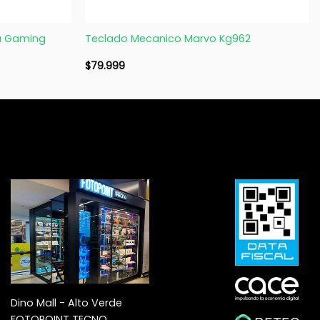
+
a Gaming
Teclado Mecanico Marvo Kg962
$
79.999
Dino Mall - Alto Verde
FOTOPOINT TECNO