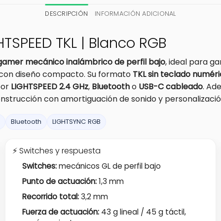
DESCRIPCIÓN
INFORMACIÓN ADICIONAL
GHTSPEED TKL | Blanco RGB
gamer mecánico inalámbrico de perfil bajo
, ideal para g
o con diseño compacto. Su formato
TKL sin teclado numér
por
LIGHTSPEED 2.4 GHz
,
Bluetooth
o
USB-C cableado
. Ad
onstrucción con amortiguación de sonido y personalizac
Bluetooth
LIGHTSYNC RGB
⚡ Switches y respuesta
Switches:
mecánicos GL de perfil bajo
Punto de actuación:
1,3 mm
Recorrido total:
3,2 mm
Fuerza de actuación:
43 g lineal / 45 g táctil,