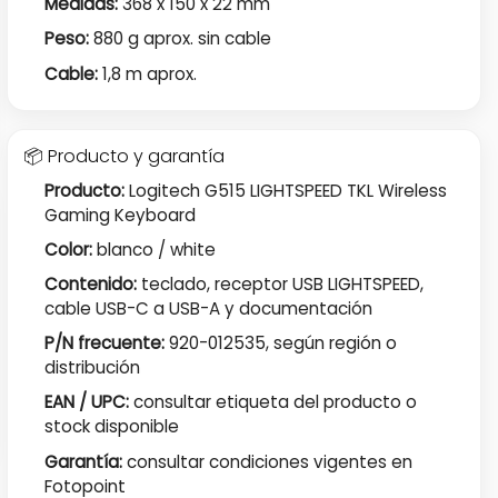
Medidas:
368 x 150 x 22 mm
Peso:
880 g aprox. sin cable
Cable:
1,8 m aprox.
📦 Producto y garantía
Producto:
Logitech G515 LIGHTSPEED TKL Wireless
Gaming Keyboard
Color:
blanco / white
Contenido:
teclado, receptor USB LIGHTSPEED,
cable USB-C a USB-A y documentación
P/N frecuente:
920-012535, según región o
distribución
EAN / UPC:
consultar etiqueta del producto o
stock disponible
Garantía:
consultar condiciones vigentes en
Fotopoint