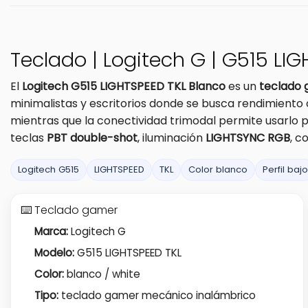
Teclado | Logitech G | G515 LI
El
Logitech G515 LIGHTSPEED TKL Blanco
es un
teclado 
minimalistas y escritorios donde se busca rendimient
mientras que la conectividad trimodal permite usarlo 
teclas
PBT double-shot
, iluminación
LIGHTSYNC RGB
, c
Logitech G515
LIGHTSPEED
TKL
Color blanco
Perfil bajo
⌨️ Teclado gamer
Marca:
Logitech G
Modelo:
G515 LIGHTSPEED TKL
Color:
blanco / white
Tipo:
teclado gamer mecánico inalámbrico