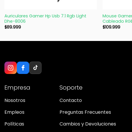
+
+
Auriculares Gamer Hp Usb 7.1 Rgb Light
Mouse Gamer 
Dhe-8006
Cableado RG
$
89.999
$
109.999
Empresa
Soporte
Nosotros
Contacto
Empleos
Preguntas Frecuentes
Políticas
Cambios y Devoluciones