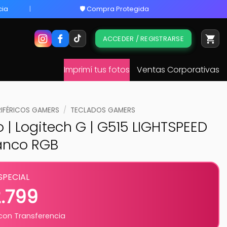
cia
🛡️ Compra Protegida
ACCEDER / REGISTRARSE
Imprimí tus fotos
Ventas Corporativas
RIFÉRICOS GAMERS
/
TECLADOS GAMERS
 | Logitech G | G515 LIGHTSPEED
lanco RGB
SPECIAL
2.799
on Transferencia