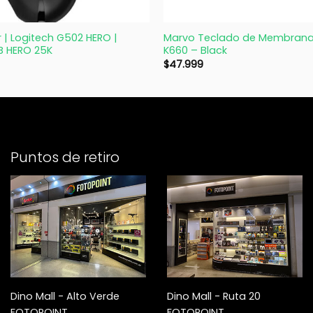
+
| Logitech G502 HERO |
Marvo Teclado de Membran
B HERO 25K
K660 – Black
$
47.999
Puntos de retiro
Dino Mall - Alto Verde
Dino Mall - Ruta 20
FOTOPOINT
FOTOPOINT