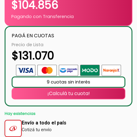
$
104.856
Pagando con Transferencia
PAGÁ EN CUOTAS
Precio de Lista
$
131.070
9 cuotas sin interés
¡Calculá tu cuota!
Hay existencias
Envío a todo el país
Cotizá tu envío