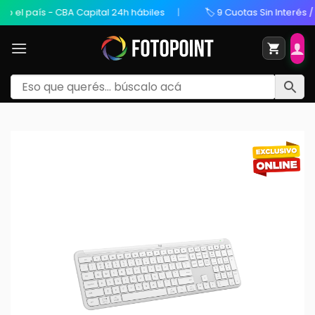
el país - CBA Capital 24h hábiles
🏷️ 9 Cuotas Sin Interés / 20