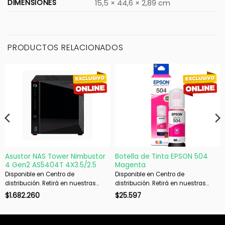
DIMENSIONES
15,5 × 44,6 × 2,89 cm
PRODUCTOS RELACIONADOS
Asustor NAS Tower Nimbustor
Botella de Tinta EPSON 504
4 Gen2 AS5404T 4X3.5/2.5
Magenta
Disponible en Centro de
Disponible en Centro de
distribución. Retirá en nuestras
distribución. Retirá en nuestras
sucursales en 48 hs hábiles. Si es
sucursales en 48 hs hábiles. Si es
$
1.682.260
$
25.597
con envío, despachamos en 72 hs
con envío, despachamos en 72 hs
hábiles.
hábiles.