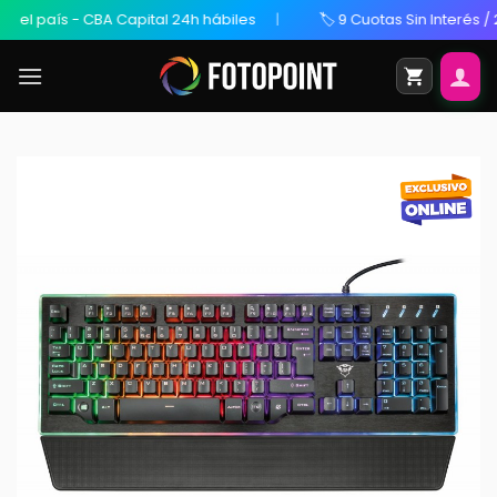
l país - CBA Capital 24h hábiles
🏷️ 9 Cuotas Sin Interés / 20