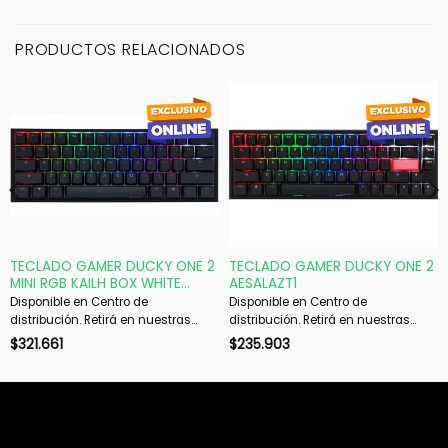
PRODUCTOS RELACIONADOS
TECLADO GAMER DUCKY ONE 2
TECLADO GAMER DUCKY ONE 2
MINI RGB KAILH BOX WHITE
AESALAZT1
SWITCH MECANICO ISO SP
Disponible en Centro de
Disponible en Centro de
distribución. Retirá en nuestras
distribución. Retirá en nuestras
sucursales en 48 hs hábiles. Si es
sucursales en 48 hs hábiles. Si es
$
321.661
$
235.903
con envío, despachamos en 72 hs
con envío, despachamos en 72 hs
hábiles.
hábiles.