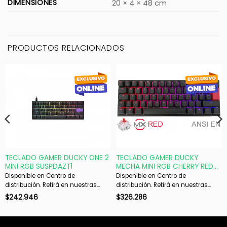
DIMENSIONES
20 × 4 × 48 cm
PRODUCTOS RELACIONADOS
TECLADO GAMER DUCKY ONE 2
TECLADO GAMER DUCKY
MINI RGB SUSPDAZT1
MECHA MINI RGB CHERRY RED
RGB PBT DOUBLE-SHOT 60
Disponible en Centro de
Disponible en Centro de
distribución. Retirá en nuestras
distribución. Retirá en nuestras
sucursales en 48 hs hábiles. Si es
sucursales en 48 hs hábiles. Si es
$
242.946
$
326.286
con envío, despachamos en 72 hs
con envío, despachamos en 72 hs
hábiles.
hábiles.