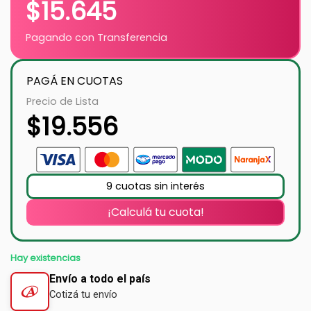
$
15.645
Pagando con Transferencia
PAGÁ EN CUOTAS
Precio de Lista
$
19.556
9 cuotas sin interés
¡Calculá tu cuota!
Hay existencias
Envío a todo el país
Cotizá tu envío