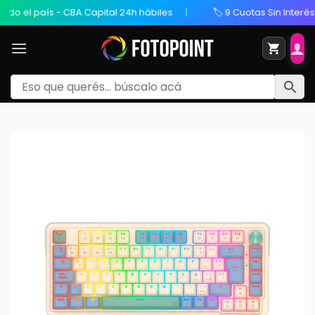
 el país - CBA Capital 24h hábiles
🏷️ 9 Cuotas Sin Interés / 2