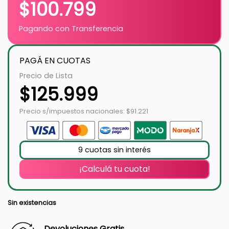
$
100.799
Pagando con Transferencia
PAGÁ EN CUOTAS
Precio de Lista
$
125.999
Precio s/impuestos nacionales: $91.221
9 cuotas sin interés
¡Calculá tu cuota!
Sin existencias
Devoluciones Gratis