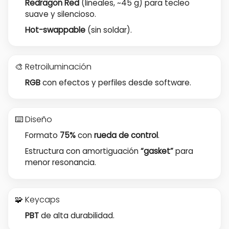
Redragon Red
(lineales, ~45 g) para tecleo
suave y silencioso.
Hot-swappable
(sin soldar).
🎨 Retroiluminación
RGB
con efectos y perfiles desde software.
⌨️ Diseño
Formato
75%
con
rueda de control
.
Estructura con amortiguación
“gasket”
para
menor resonancia.
🧩 Keycaps
PBT
de alta durabilidad.