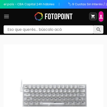
 país - CBA Capital 24h hábiles
🏷️ 9 Cuotas Sin Interés / 20%