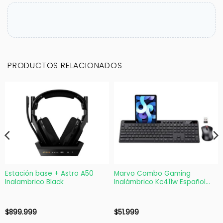
PRODUCTOS RELACIONADOS
Estación base + Astro A50
Marvo Combo Gaming
Inalambrico Black
Inalámbrico Kc411w Español
Mouse y Teclado
$
899.999
$
51.999