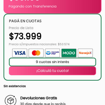
Pagando con Transferencia
PAGÁ EN CUOTAS
Precio de Lista
$
73.999
Precio s/impuestos nacionales: $53.574
9 cuotas sin interés
¡Calculá tu cuota!
Sin existencias
Devoluciones Gratis
30 días desde que lo recibís.