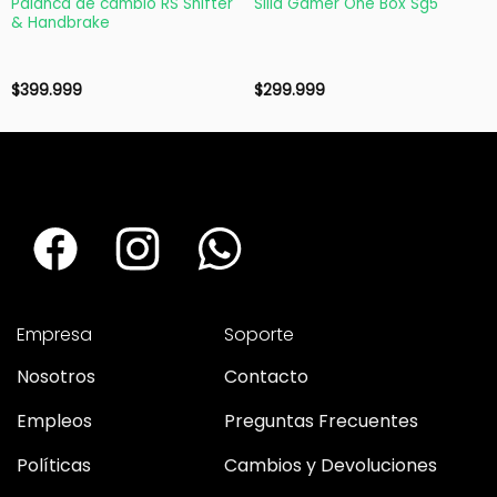
Palanca de cambio RS Shifter
Silla Gamer One Box Sg5
& Handbrake
$
399.999
$
299.999
Empresa
Soporte
Nosotros
Contacto
Empleos
Preguntas Frecuentes
Políticas
Cambios y Devoluciones