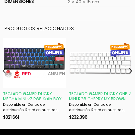
DIMENSIONES
3 × 40 × 15 cm
PRODUCTOS RELACIONADOS
TECLADO GAMER DUCKY
TECLADO GAMER DUCKY ONE 2
MECHA MINI v2 RGB Kailh BOX
MINI RGB CHERRY MX BROWN
Red PBT DOUBLE-SHOT
DOUBLE-SHOT PBT MECANICO
Disponible en Centro de
Disponible en Centro de
WHITE ISO ESPAÑOL
distribución. Retirá en nuestras
distribución. Retirá en nuestras
sucursales en 48 hs hábiles. Si es
sucursales en 48 hs hábiles. Si es
$
321.661
$
232.396
con envío, despachamos en 72 hs
con envío, despachamos en 72 hs
hábiles.
hábiles.