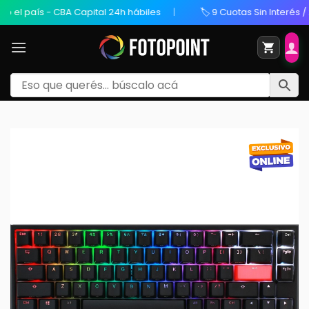
l país - CBA Capital 24h hábiles
🏷️ 9 Cuotas Sin Interés / 20