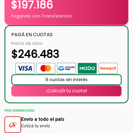
$
197.186
Pagando con Transferencia
PAGÁ EN CUOTAS
Precio de Lista
$
246.483
9 cuotas sin interés
¡Calculá tu cuota!
Hay existencias
Envío a todo el país
Cotizá tu envío