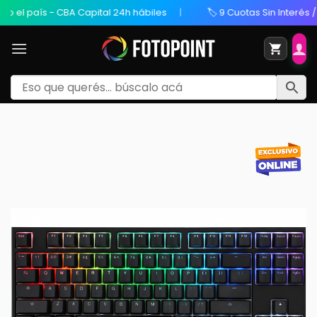
l país - CBA Capital 24h hábiles
🏷️ 9 Cuotas Sin Interés / 20