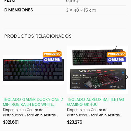
PESO
0,6 kg
DIMENSIONES
3 × 40 × 15 cm
PRODUCTOS RELACIONADOS
TECLADO GAMER DUCKY ONE 2
TECLADO AUREOX BATTLETAG
MINI RGB KAILH BOX WHITE
GAMING GK400
SWITCH MECANICO ISO SP
Disponible en Centro de
Disponible en Centro de
distribución. Retirá en nuestras
distribución. Retirá en nuestras
sucursales en 48 hs hábiles. Si es
sucursales en 48 hs hábiles. Si es
$
321.661
$
23.276
con envío, despachamos en 72 hs
con envío, despachamos en 72 hs
hábiles.
hábiles.