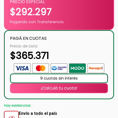
PRECIO ESPECIAL
$
292.297
Pagando con Transferencia
PAGÁ EN CUOTAS
Precio de Lista
$
365.371
9 cuotas sin interés
¡Calculá tu cuota!
Hay existencias
Envío a todo el país