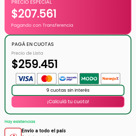
PRECIO ESPECIAL
$
207.561
Pagando con Transferencia
PAGÁ EN CUOTAS
Precio de Lista
$
259.451
9 cuotas sin interés
¡Calculá tu cuota!
Hay existencias
Envío a todo el país