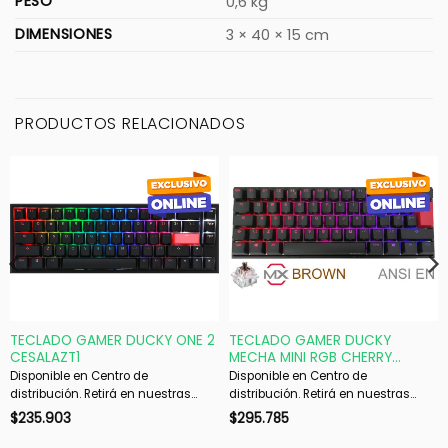
PESO
0,6 kg
DIMENSIONES
3 × 40 × 15 cm
PRODUCTOS RELACIONADOS
TECLADO GAMER DUCKY ONE 2
TECLADO GAMER DUCKY
CESALAZT1
MECHA MINI RGB CHERRY
BROWN RGB PBT DOUBLE-SHOT
Disponible en Centro de
Disponible en Centro de
60
distribución. Retirá en nuestras
distribución. Retirá en nuestras
sucursales en 48 hs hábiles. Si es
sucursales en 48 hs hábiles. Si es
$
235.903
$
295.785
con envío, despachamos en 72 hs
con envío, despachamos en 72 hs
hábiles.
hábiles.