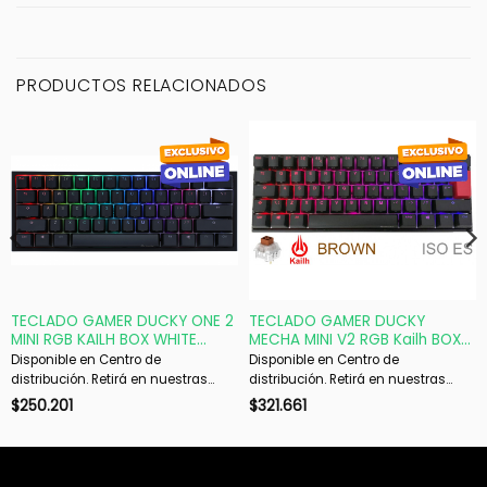
PRODUCTOS RELACIONADOS
TECLADO GAMER DUCKY ONE 2
TECLADO GAMER DUCKY
MINI RGB KAILH BOX WHITE
MECHA MINI V2 RGB Kailh BOX
SWICHT DOUBLE-SHOT PBT
brown switch MECANICO ISO
Disponible en Centro de
Disponible en Centro de
MECANICO
SP
distribución. Retirá en nuestras
distribución. Retirá en nuestras
sucursales en 48 hs hábiles. Si es
sucursales en 48 hs hábiles. Si es
$
250.201
$
321.661
con envío, despachamos en 72 hs
con envío, despachamos en 72 hs
hábiles.
hábiles.