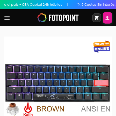
 el país - CBA Capital 24h hábiles
🏷️ 9 Cuotas Sin Interés / 2