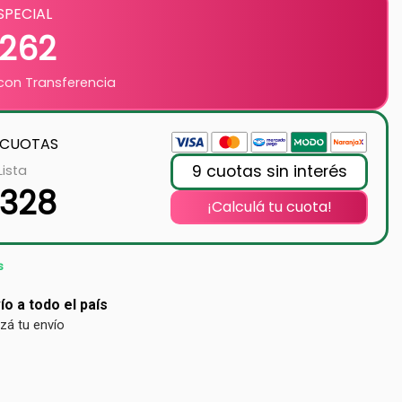
SPECIAL
.262
on Transferencia
 CUOTAS
9 cuotas sin interés
Lista
.328
¡Calculá tu cuota!
s
ío a todo el país
izá tu envío