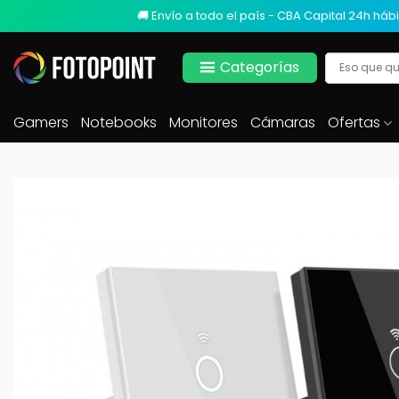
🚚 Envío a todo el país - CBA Capital 24h hábi
Categorías
Gamers
Notebooks
Monitores
Cámaras
Ofertas