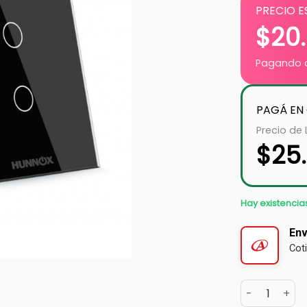
PRECIO E
$
20
Pagando c
PAGÁ EN
Precio de 
$
25
Hay existencia
Env
Cot