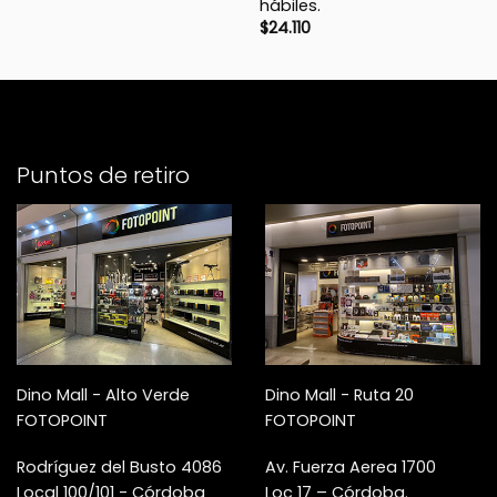
hábiles.
$
24.110
Puntos de retiro
Dino Mall - Alto Verde
Dino Mall - Ruta 20
FOTOPOINT
FOTOPOINT
Rodríguez del Busto 4086
Av. Fuerza Aerea 1700
Local 100/101 - Córdoba
Loc 17 – Córdoba.