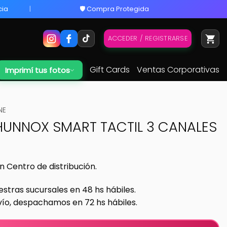
cia
🛡️ Compra Protegida
ACCEDER / REGISTRARSE
Gift Cards
Ventas Corporativas
Imprimí tus fotos
NE
HUNNOX SMART TACTIL 3 CANALES
n Centro de distribución.
estras sucursales en 48 hs hábiles.
vío, despachamos en 72 hs hábiles.