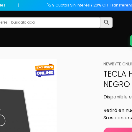
les
🏷️ 9 Cuotas Sin Interés / 20% OFF Transferen
NEWBYTE ONLI
TECLA 
NEGRO
Disponible e
Retirá en nu
Si es con en