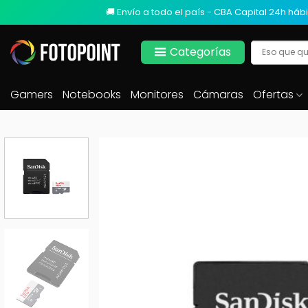
🚚 Envío a todo el país - CBA Capital 24h hábi
Categorías
Gamers
Notebooks
Monitores
Cámaras
Ofertas