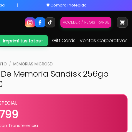
cia
🛡️ Compra Protegida
ACCEDER / REGISTRARSE
Gift Cards
Ventas Corporativas
Imprimí tus fotos
NTO
/
MEMORIAS MICROSD
a De Memoria Sandisk 256gb
0
SPECIAL
.799
on Transferencia