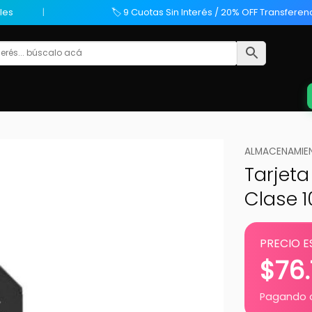
les
🏷️ 9 Cuotas Sin Interés / 20% OFF Transferen
ALMACENAMIE
Tarjet
Clase 1
PRECIO E
$
76
Pagando c