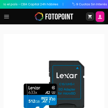
 el país - CBA Capital 24h hábiles
🏷️ 9 Cuotas Sin Interés / 