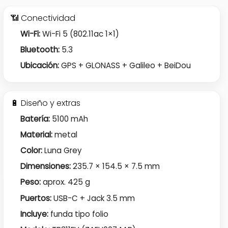
📶 Conectividad
Wi-Fi:
Wi-Fi 5 (802.11ac 1×1)
Bluetooth:
5.3
Ubicación:
GPS + GLONASS + Galileo + BeiDou
🔋 Diseño y extras
Batería:
5100 mAh
Material:
metal
Color:
Luna Grey
Dimensiones:
235.7 × 154.5 × 7.5 mm
Peso:
aprox. 425 g
Puertos:
USB-C + Jack 3.5 mm
Incluye:
funda tipo folio