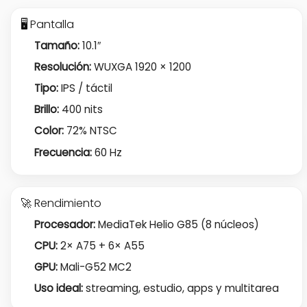
🖥️ Pantalla
Tamaño:
10.1″
Resolución:
WUXGA 1920 × 1200
Tipo:
IPS / táctil
Brillo:
400 nits
Color:
72% NTSC
Frecuencia:
60 Hz
🚀 Rendimiento
Procesador:
MediaTek Helio G85 (8 núcleos)
CPU:
2× A75 + 6× A55
GPU:
Mali-G52 MC2
Uso ideal:
streaming, estudio, apps y multitarea