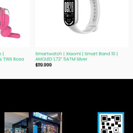
+
 |
Smartwatch | Xiaomi | Smart Band 10 |
es TWS Rosa
AMOLED 1,72” 5ATM Silver
$
119.999