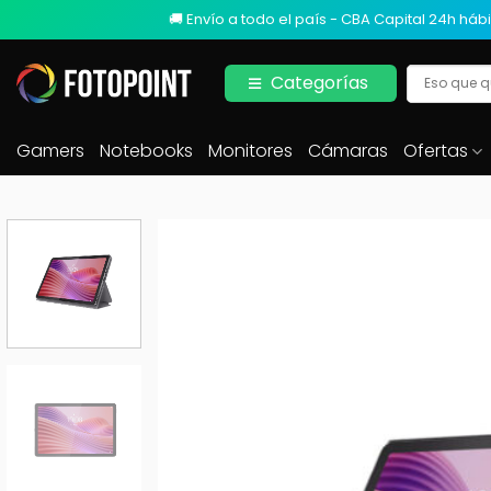
🚚 Envío a todo el país - CBA Capital 24h hábi
Categorías
Gamers
Notebooks
Monitores
Cámaras
Ofertas