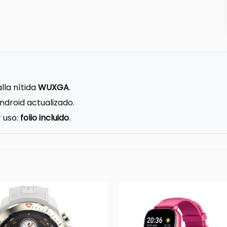
lla nítida
WUXGA
.
ndroid actualizado.
 uso:
folio incluido
.