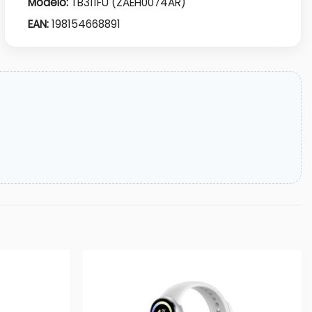
Modelo:
TB311FU (ZAEH0074AR)
EAN:
198154668891