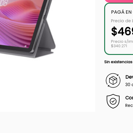
PAGÁ EN
Precio de 
$
46
Precio s/i
$340.271
Sin existencias
Dev
30 
Co
Rec