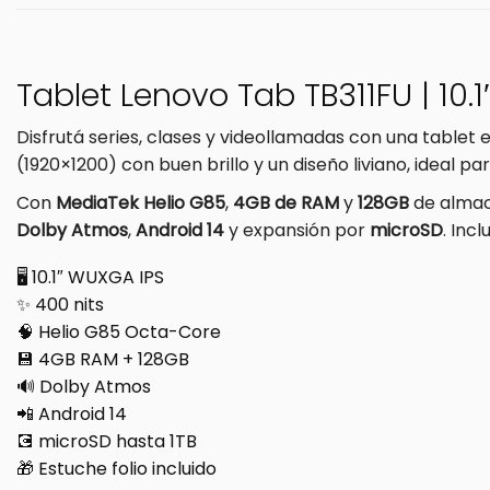
Tablet Lenovo Tab TB311FU | 10.1
Disfrutá series, clases y videollamadas con una tablet 
(1920×1200) con buen brillo y un diseño liviano, ideal par
Con
MediaTek Helio G85
,
4GB de RAM
y
128GB
de almac
Dolby Atmos
,
Android 14
y expansión por
microSD
. Inc
🖥️ 10.1″ WUXGA IPS
✨ 400 nits
🧠 Helio G85 Octa-Core
💾 4GB RAM + 128GB
🔊 Dolby Atmos
📲 Android 14
💽 microSD hasta 1TB
🎁 Estuche folio incluido