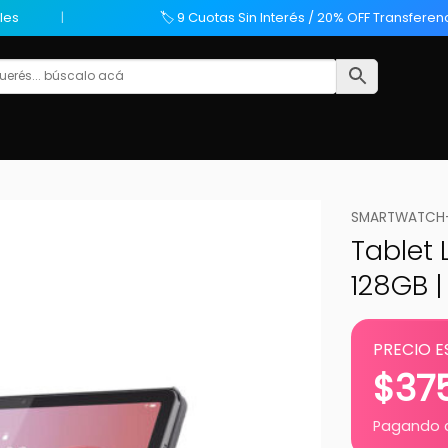
les
🏷️ 9 Cuotas Sin Interés / 20% OFF Transferen
SMARTWATCH-T
Tablet L
128GB |
PRECIO E
$
37
Pagando c