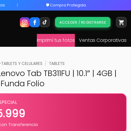
cia
🛡️ Compra Protegida
ACCEDER / REGISTRARSE
Imprimí tus fotos
Ventas Corporativas
ABLETS Y CELULARES
/
TABLETS
enovo Tab TB311FU | 10.1″ | 4GB |
 Funda Folio
SPECIAL
5.999
on Transferencia