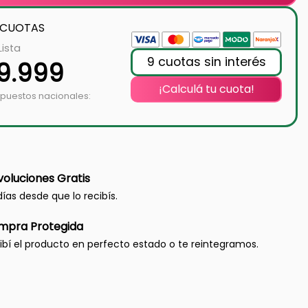
 CUOTAS
Lista
9 cuotas sin interés
9.999
¡Calculá tu cuota!
mpuestos nacionales:
oluciones Gratis
días desde que lo recibís.
mpra Protegida
ibí el producto en perfecto estado o te reintegramos.