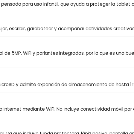
 pensada para uso infantil, que ayuda a proteger la tablet 
dibujar, escribir, garabatear y acompañar actividades creativa
al de 5MP, WiFi y parlantes integrados, por lo que es una bu
microSD y admite expansión de almacenamiento de hasta 1TB
 internet mediante WiFi. No incluye conectividad móvil por 
iliar, ya que incluye funda protectora, lápiz pasivo, pantall