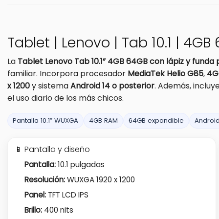
Tablet | Lenovo | Tab 10.1 | 4
La
Tablet Lenovo Tab 10.1” 4GB 64GB con lápiz y funda 
familiar. Incorpora procesador
MediaTek Helio G85
,
4G
x 1200
y sistema
Android 14 o posterior
. Además, incluy
el uso diario de los más chicos.
Pantalla 10.1” WUXGA
4GB RAM
64GB expandible
Android
📱 Pantalla y diseño
Pantalla:
10.1 pulgadas
Resolución:
WUXGA 1920 x 1200
Panel:
TFT LCD IPS
Brillo:
400 nits