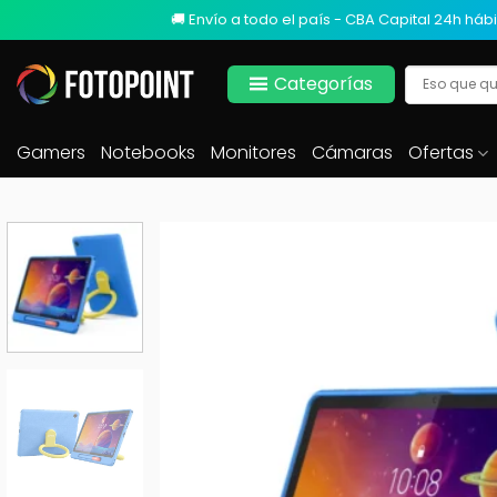
🚚 Envío a todo el país - CBA Capital 24h hábi
Categorías
Gamers
Notebooks
Monitores
Cámaras
Ofertas