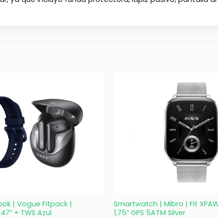
+
ok | Vogue Fitpack |
Smartwatch | Mibro | Fit XPA
47” + TWS Azul
1,75” GPS 5ATM Silver