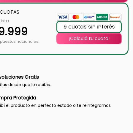
 CUOTAS
Lista
9 cuotas sin interés
9.999
¡Calculá tu cuota!
mpuestos nacionales:
oluciones Gratis
días desde que lo recibís.
mpra Protegida
ibí el producto en perfecto estado o te reintegramos.