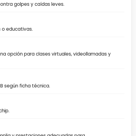
contra golpes y caídas leves.
s o educativas.
ena opción para clases virtuales, videollamadas y
 según ficha técnica.
chip.
a amplia y prestaciones adecuadas para