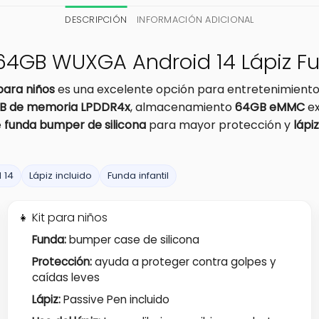
DESCRIPCIÓN
INFORMACIÓN ADICIONAL
GB 64GB WUXGA Android 14 Lápiz F
para niños
es una excelente opción para entretenimiento, es
B de memoria LPDDR4x
, almacenamiento
64GB eMMC
ex
e
funda bumper de silicona
para mayor protección y
lápi
 14
Lápiz incluido
Funda infantil
👧 Kit para niños
Funda:
bumper case de silicona
Protección:
ayuda a proteger contra golpes y
caídas leves
Lápiz:
Passive Pen incluido