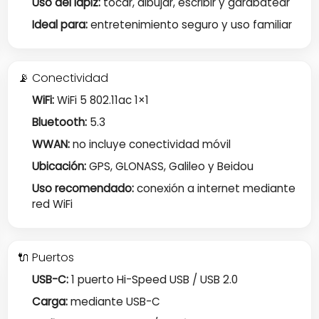
Uso del lápiz:
tocar, dibujar, escribir y garabatear
Ideal para:
entretenimiento seguro y uso familiar
📡 Conectividad
WiFi:
WiFi 5 802.11ac 1×1
Bluetooth:
5.3
WWAN:
no incluye conectividad móvil
Ubicación:
GPS, GLONASS, Galileo y Beidou
Uso recomendado:
conexión a internet mediante
red WiFi
🔌 Puertos
USB-C:
1 puerto Hi-Speed USB / USB 2.0
Carga:
mediante USB-C