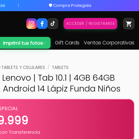
cia
🛡️ Compra Protegida
ACCEDER / REGISTRARSE
Gift Cards
Ventas Corporativas
Imprimí tus fotos
ABLETS Y CELULARES
/
TABLETS
| Lenovo | Tab 10.1 | 4GB 64GB
Android 14 Lápiz Funda Niños
SPECIAL
9.999
on Transferencia