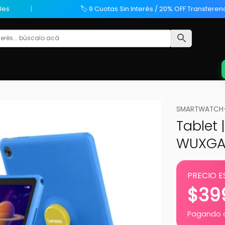
les
🏷️ 9 Cuotas Sin Interés / 20% OFF Transferen
SMARTWATCH-T
Tablet 
WUXGA 
PRECIO E
$
39
Pagando c