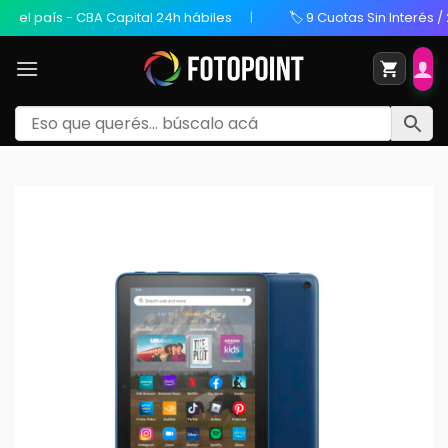
l país - CBA Capital 24h hábiles
🏷️ 9 Cuotas Sin Interés / 20%