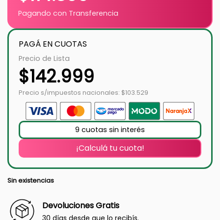
Pagando con Transferencia
PAGÁ EN CUOTAS
Precio de Lista
$
142.999
Precio s/impuestos nacionales: $103.529
9 cuotas sin interés
¡Calculá tu cuota!
Sin existencias
Devoluciones Gratis
30 días desde que lo recibís.