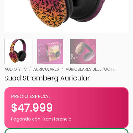
AUDIO Y TV
/
AURICULARES
/
AURICULARES BLUETOOTH
Suad Stromberg Auricular
PRECIO ESPECIAL
$
47.999
Pagando con Transferencia