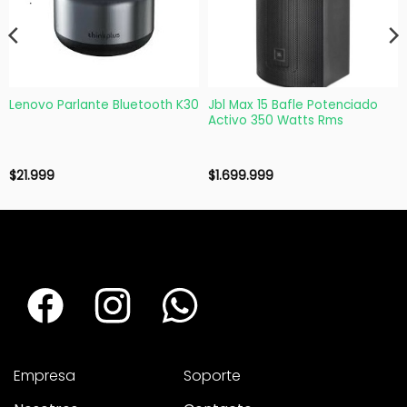
Lenovo Parlante Bluetooth K30
Jbl Max 15 Bafle Potenciado
Activo 350 Watts Rms
$
21.999
$
1.699.999
Empresa
Soporte