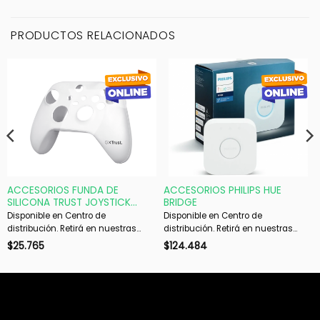
PRODUCTOS RELACIONADOS
ACCESORIOS FUNDA DE
ACCESORIOS PHILIPS HUE
SILICONA TRUST JOYSTICK
BRIDGE
XBOX TRANS GXT749
Disponible en Centro de
Disponible en Centro de
distribución. Retirá en nuestras
distribución. Retirá en nuestras
sucursales en 48 hs hábiles. Si es
sucursales en 48 hs hábiles. Si es
$
25.765
$
124.484
con envío, despachamos en 72 hs
con envío, despachamos en 72 hs
hábiles.
hábiles.