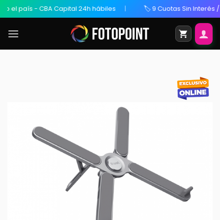
el país - CBA Capital 24h hábiles
🏷️ 9 Cuotas Sin Interés / 20