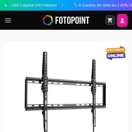
s - CBA Capital 24h hábiles
🏷️ 6 Cuotas Sin Interés / 20% OFF 