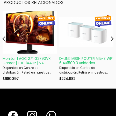
PRODUCTOS RELACIONADOS
Monitor | AOC 27" G2790VX
D-LINK MESH ROUTER M15-3 WIFI
Gamer | FHD 144Hz | VA
6 AX1500 3 unidades
FreeSync Premium
Disponible en Centro de
Disponible en Centro de
distribución. Retirá en nuestras
distribución. Retirá en nuestras
sucursales en 48 hs hábiles. Si es
sucursales en 48 hs hábiles. Si es
$
680.397
$
224.982
con envío, despachamos en 72 hs
con envío, despachamos en 72 hs
hábiles.
hábiles.