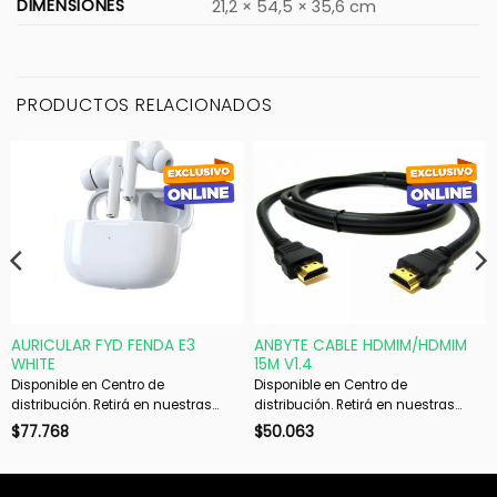
DIMENSIONES
21,2 × 54,5 × 35,6 cm
PRODUCTOS RELACIONADOS
AURICULAR FYD FENDA E3
ANBYTE CABLE HDMIM/HDMIM
WHITE
15M V1.4
Disponible en Centro de
Disponible en Centro de
distribución. Retirá en nuestras
distribución. Retirá en nuestras
sucursales en 48 hs hábiles. Si es
sucursales en 48 hs hábiles. Si es
$
77.768
$
50.063
con envío, despachamos en 72 hs
con envío, despachamos en 72 hs
hábiles.
hábiles.