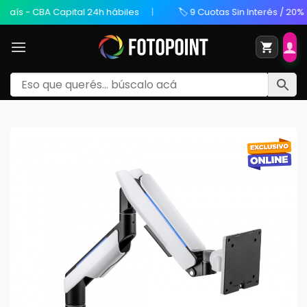
ís - CBA Capital 24h hábiles
🏷️ 9 Cuotas Sin Interés / 20% OF