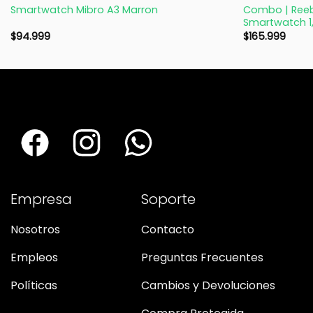
Combo | Reeb
Smartwatch Mibro A3 Marron
Smartwatch 1,
$
94.999
$
165.999
Empresa
Soporte
Nosotros
Contacto
Empleos
Preguntas Frecuentes
Políticas
Cambios y Devoluciones