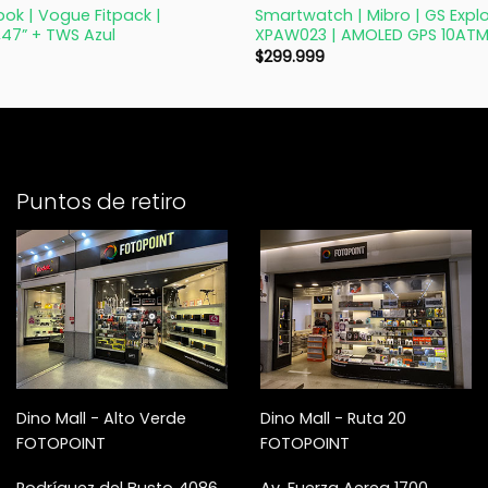
ok | Vogue Fitpack |
Smartwatch | Mibro | GS Explo
47” + TWS Azul
XPAW023 | AMOLED GPS 10ATM
$
299.999
Puntos de retiro
Dino Mall - Alto Verde
Dino Mall - Ruta 20
FOTOPOINT
FOTOPOINT