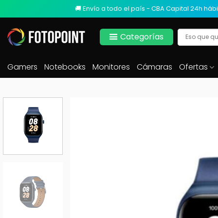
🚚 Envío a todo el país - CBA Capital 24h hábi
Categorías
Gamers
Notebooks
Monitores
Cámaras
Ofertas