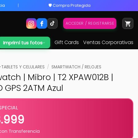
cia
🛡️ Compra Protegida
ACCEDER / REGISTRARSE
Gift Cards
Ventas Corporativas
Imprimí tus fotos
ABLETS Y CELULARES
/
SMARTWATCH / RELOJES
tch | Mibro | T2 XPAW012B |
 GPS 2ATM Azul
SPECIAL
3.999
on Transferencia