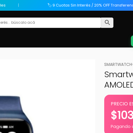
les
🏷️ 9 Cuotas Sin Interés / 20% OFF Transferen
SMARTWATCH-T
Smartwa
AMOLED
PRECIO E
$
10
Pagando c