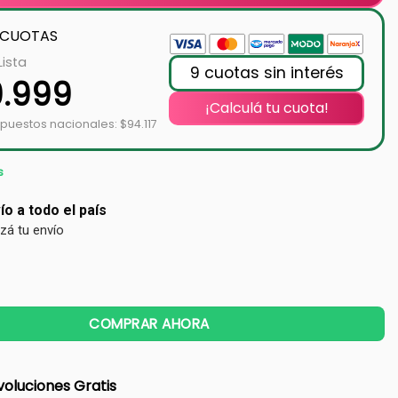
 CUOTAS
Lista
9 cuotas sin interés
9.999
¡Calculá tu cuota!
puestos nacionales: $94.117
s
ío a todo el país
izá tu envío
COMPRAR AHORA
oluciones Gratis