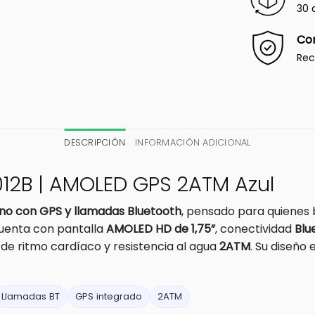
30 
Co
Rec
DESCRIPCIÓN
INFORMACIÓN ADICIONAL
012B | AMOLED GPS 2ATM Azul
o con GPS y llamadas Bluetooth
, pensado para quienes 
Cuenta con pantalla
AMOLED HD de 1,75”
, conectividad
Blu
 de ritmo cardíaco y resistencia al agua
2ATM
. Su diseño
Llamadas BT
GPS integrado
2ATM