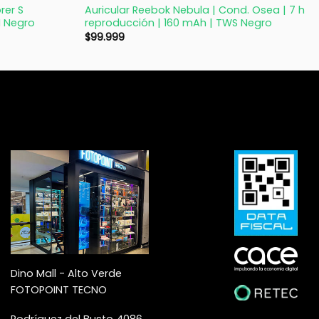
rer S
Auricular Reebok Nebula | Cond. Osea | 7 h
 Negro
reproducción | 160 mAh | TWS Negro
$
99.999
Dino Mall - Alto Verde
FOTOPOINT TECNO