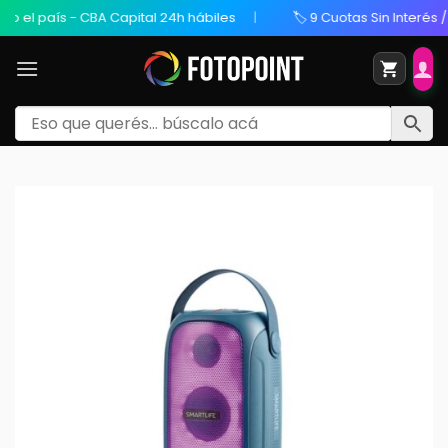
l país - CBA Capital 24h hábiles
🏷️ 9 Cuotas Sin Interés / 20