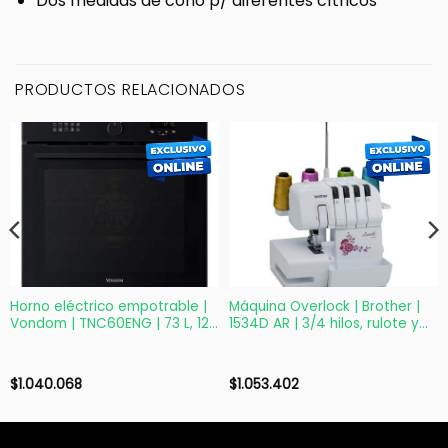
Dos medidas de cono p/ diferentes cítricos
PRODUCTOS RELACIONADOS
Horno eléctrico empotrable |
Máquina Overlock | Brother |
Vondom | TNC60ENG | 73 L, 12
1534D AR | 3/4 hilos, rulote y
funciones
brazo libre
$
1.040.068
$
1.053.402