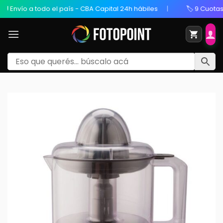
a todo el país - CBA Capital 24h hábiles
🏷️ 9 Cuotas Sin Inte