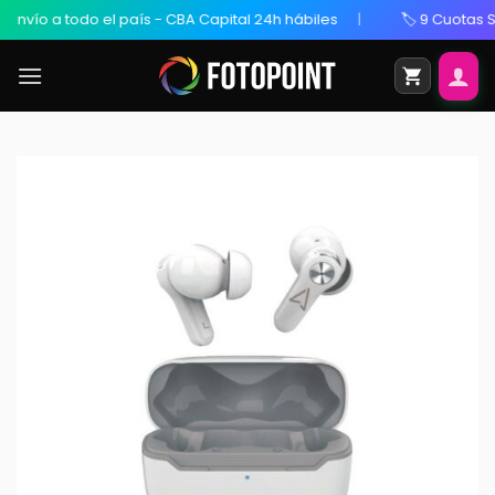
odo el país - CBA Capital 24h hábiles
🏷️ 9 Cuotas Sin Interés