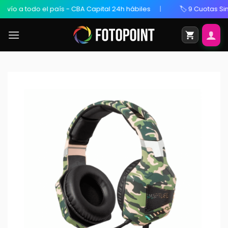
todo el país - CBA Capital 24h hábiles
🏷️ 9 Cuotas Sin Interés