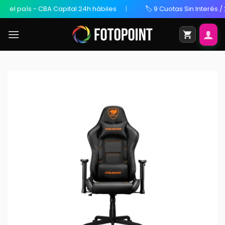
l país - CBA Capital 24h hábiles
🏷️ 9 Cuotas Sin Interés / 20%