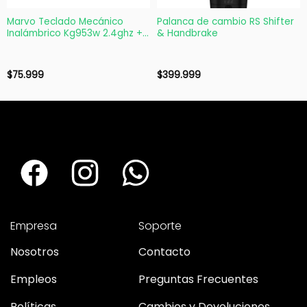
Marvo Teclado Mecánico
Palanca de cambio RS Shifter
Inalámbrico Kg953w 2.4ghz +
& Handbrake
Bt
$
75.999
$
399.999
Empresa
Soporte
Nosotros
Contacto
Empleos
Preguntas Frecuentes
Políticas
Cambios y Devoluciones