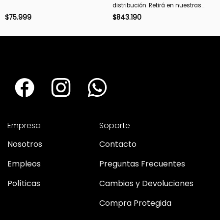
distribución. Retirá en nuestras
sucursales en 48 hs hábiles. Si es
$
75.999
$
843.190
con envío, despachamos en 72 hs
hábiles.
Empresa
Soporte
Nosotros
Contacto
Empleos
Preguntas Frecuentes
Políticas
Cambios y Devoluciones
Compra Protegida