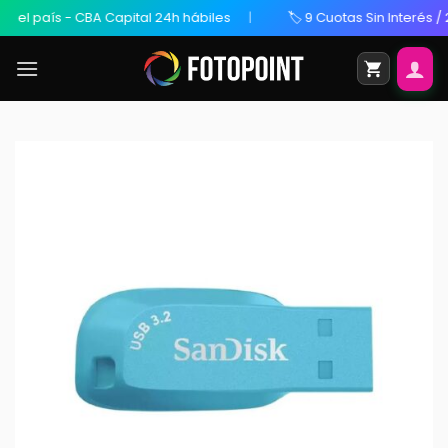
l país - CBA Capital 24h hábiles
🏷️ 9 Cuotas Sin Interés / 20