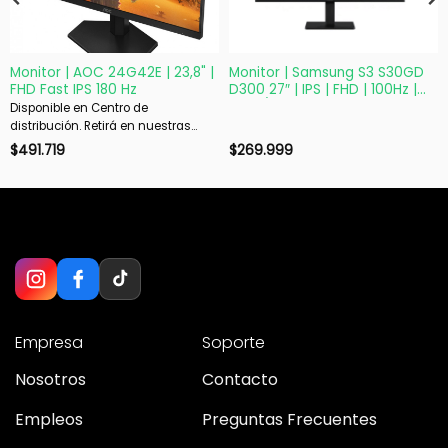
Monitor | AOC 24G42E | 23,8" |
Monitor | Samsung S3 S30GD
FHD Fast IPS 180 Hz
D300 27″ | IPS | FHD | 100Hz |
HDMI/VGA
Disponible en Centro de
distribución. Retirá en nuestras
sucursales en 48 hs hábiles. Si es
$
491.719
$
269.999
con envío, despachamos en 72 hs
hábiles.
Empresa
Soporte
Nosotros
Contacto
Empleos
Preguntas Frecuentes