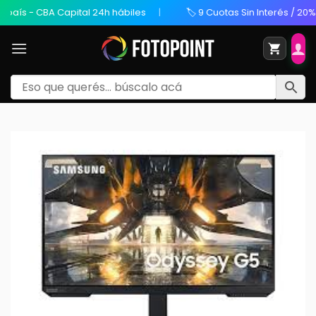
s - CBA Capital 24h hábiles
🏷️ 9 Cuotas Sin Interés / 20% OFF 