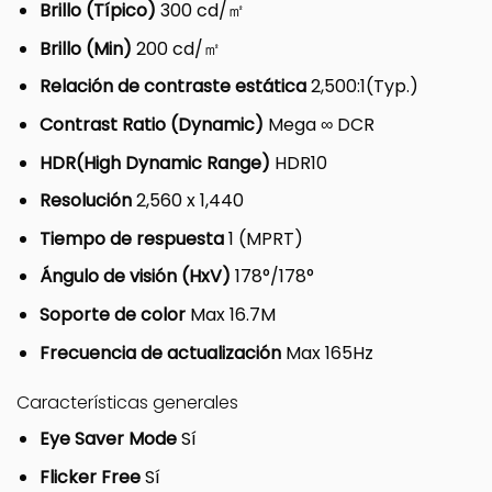
Brillo (Típico)
300 cd/㎡
Brillo (Min)
200 cd/㎡
Relación de contraste estática
2,500:1(Typ.)
Contrast Ratio (Dynamic)
Mega ∞ DCR
HDR(High Dynamic Range)
HDR10
Resolución
2,560 x 1,440
Tiempo de respuesta
1 (MPRT)
Ángulo de visión (HxV)
178°/178°
Soporte de color
Max 16.7M
Frecuencia de actualización
Max 165Hz
Características generales
Eye Saver Mode
Sí
Flicker Free
Sí