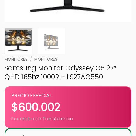
MONITORES
/
MONITORES
Samsung Monitor Odyssey G5 27″
QHD 165hz 1000R – LS27AG550
PRECIO ESPECIAL
$
600.002
Pagando con Transferencia