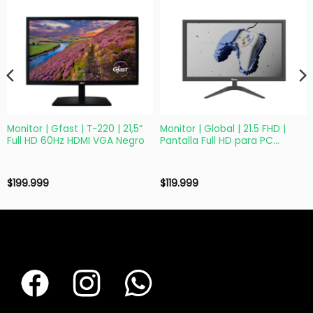
Monitor | Gfast | T-220 | 21,5”
Monitor | Global | 21.5 FHD |
Full HD 60Hz HDMI VGA Negro
Pantalla Full HD para PC
Oficina y Hogar
$
199.999
$
119.999