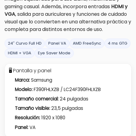
gaming casual. Además, incorpora entradas
HDMI y
VGA
, salida para auriculares y funciones de cuidado
visual que lo convierten en una alternativa práctica y
completa para distintos entornos de uso.
24″ Curvo Full HD
Panel VA
AMD FreeSync
4 ms GTG
HDMI + VGA
Eye Saver Mode
🖥️ Pantalla y panel
Marca:
Samsung
Modelo:
F390FHLXZB / LC24F390FHLXZB
Tamaño comercial:
24 pulgadas
Tamaño visible:
23,5 pulgadas
Resolución:
1920 x 1080
Panel:
VA