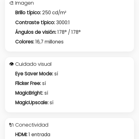
🎨 Imagen
Brillo típico:
250 cd/m²
Contraste típico:
3000:1
Ángulos de visión:
178° / 178°
Colores:
16,7 millones
👁️ Cuidado visual
Eye Saver Mode:
sí
Flicker Free:
sí
MagicBright:
sí
MagicUpscale:
sí
🔌 Conectividad
HDMI:
1 entrada