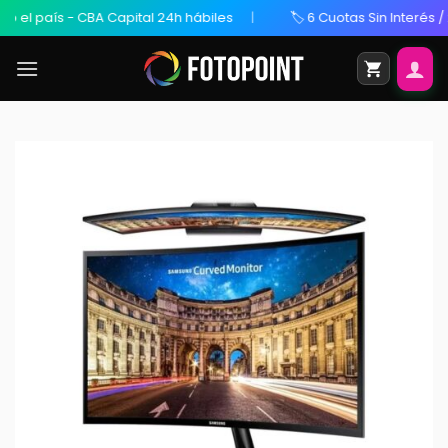
 país - CBA Capital 24h hábiles
🏷️ 6 Cuotas Sin Interés / 20% 