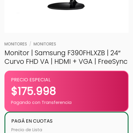
MONITORES
/
MONITORES
Monitor | Samsung F390FHLXZB | 24″
Curvo FHD VA | HDMI + VGA | FreeSync
PRECIO ESPECIAL
$
175.998
Pagando con Transferencia
PAGÁ EN CUOTAS
Precio de Lista