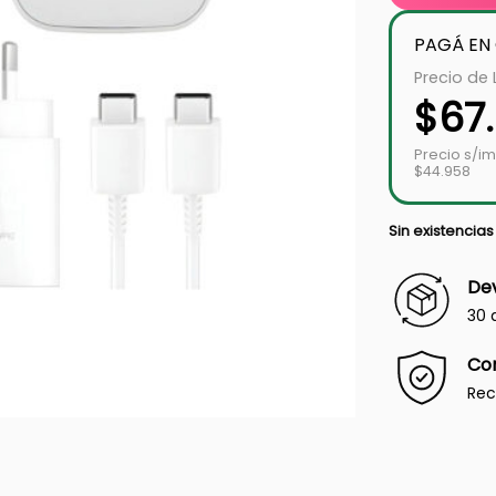
PAGÁ EN
Precio de 
$
67
Precio s/i
$44.958
Sin existencias
Dev
30 
Co
Rec