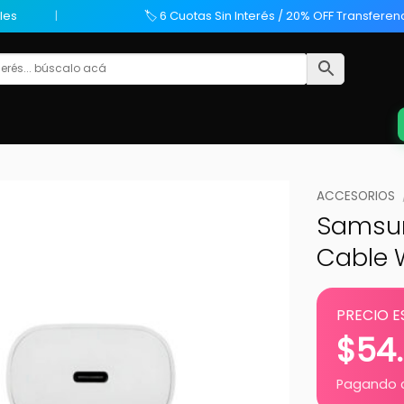
les
🏷️ 6 Cuotas Sin Interés / 20% OFF Transferen
ACCESORIOS
Samsun
Cable 
PRECIO E
$
54
Pagando c