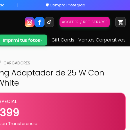
cia
🛡️ Compra Protegida
ACCEDER / REGISTRARSE
Gift Cards
Ventas Corporativas
Imprimí tus fotos
/
CARGADORES
g Adaptador de 25 W Con
White
SPECIAL
.399
on Transferencia