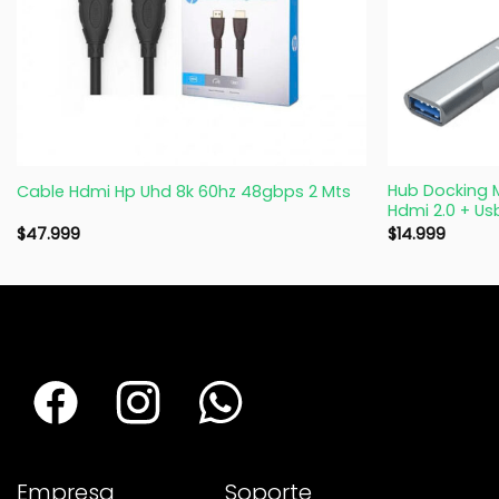
+
+
Hub Docking 
Cable Hdmi Hp Uhd 8k 60hz 48gbps 2 Mts
Hdmi 2.0 + Us
$
47.999
$
14.999
Empresa
Soporte