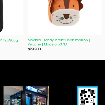
+
Mochila Trendy infantil león marrón |
6″ Tsb966gl
Peluche | Modelo 53713
$
29.900