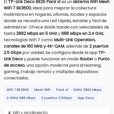
El
TP-Link Deco BE25 Pack x1
es un
sistema WiFi Mesh
WiFi 7 BE3600
, ideal para mejorar la cobertura
inalámbrica en hogares, oficinas, locales y espacios
donde se necesita una red rápida, estable y fácil de
administrar. Ofrece doble banda con velocidades de
hasta
2882 Mbps en 5 GHz
y
688 Mbps en 2.4 GHz
,
tecnologías WiFi 7 como
Multi-Link Operation,
canales de 160 MHz y 4K-QAM
, además de
2 puertos
2.5 Gbps
por unidad. Se configura desde la app
TP-
Link Deco
y puede funcionar en modo
Router
o
Punto
de acceso
, una opción moderna para streaming,
gaming, trabajo remoto y múltiples dispositivos
conectados.
WiFi 7 BE3600
Mesh WiFi
Pack x1
5GHz 2882 Mbps
2.4GHz 688 Mbps
2 puertos 2.5Gbps
App Deco
📡 WiFi y rendimiento