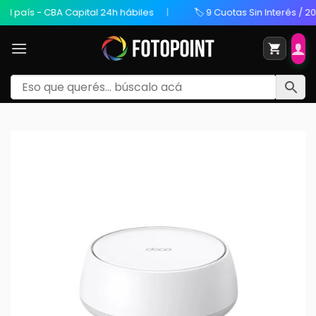
ís - CBA Capital 24h hábiles
🏷️ 9 Cuotas Sin Interés / 20% OFF