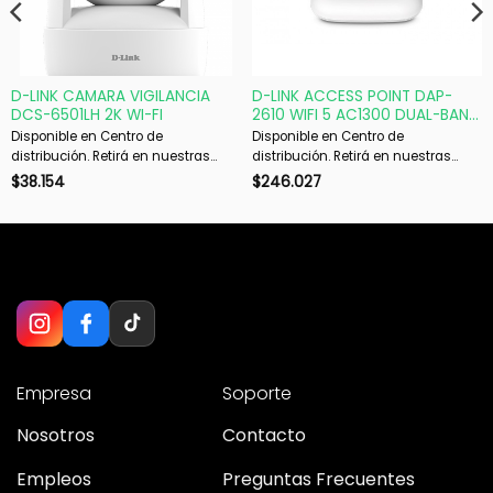
D-LINK CAMARA VIGILANCIA
D-LINK ACCESS POINT DAP-
DCS-6501LH 2K WI-FI
2610 WIFI 5 AC1300 DUAL-BAND
PoE
Disponible en Centro de
Disponible en Centro de
distribución. Retirá en nuestras
distribución. Retirá en nuestras
sucursales en 48 hs hábiles. Si es
sucursales en 48 hs hábiles. Si es
$
38.154
$
246.027
con envío, despachamos en 72 hs
con envío, despachamos en 72 hs
hábiles.
hábiles.
Empresa
Soporte
Nosotros
Contacto
Empleos
Preguntas Frecuentes