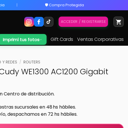
cia
🛡️ Compra Protegida
ACCEDER / REGISTRARSE
Gift Cards
Ventas Corporativas
Imprimí tus fotos
 Y REDES
/
ROUTERS
 Cudy WE1300 AC1200 Gigabit
n Centro de distribución.
estras sucursales en 48 hs hábiles.
vío, despachamos en 72 hs hábiles.