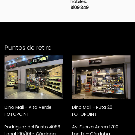
hábiles.
$
109.349
Puntos de retiro
Dino Mall - Alto Verde
Dino Mall - Ruta 20
FOTOPOINT
FOTOPOINT
Rodríguez del Busto 4086
Av. Fuerza Aerea 1700
Local 100/101 - Córdoba
Loc 17 – Córdoba.