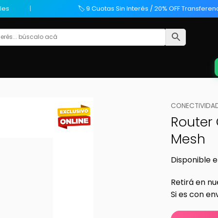
les
🏷️ 9 Cuotas Sin Interés / 20% OFF Transferen
CONECTIVIDAD
Router
Mesh
Disponible e
Retirá en nu
Si es con en