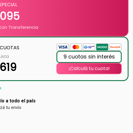
SPECIAL
.095
on Transferencia
 CUOTAS
9 cuotas sin interés
Lista
.619
¡Calculá tu cuota!
s
ío a todo el país
izá tu envío