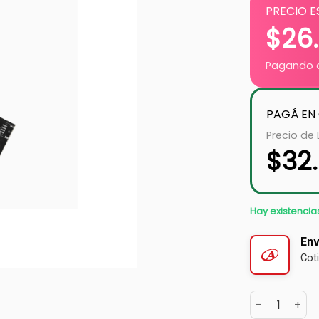
PRECIO E
$
26
Pagando c
PAGÁ EN
Precio de 
$
32
Hay existencia
Env
Cot