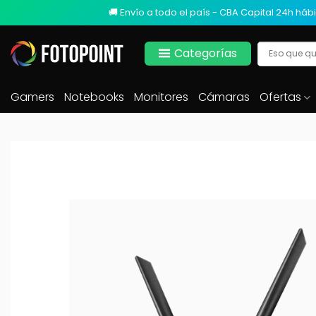
🚚 Envío a todo el país - CBA Capital 24h hábi
Categorías
Gamers
Notebooks
Monitores
Cámaras
Ofertas