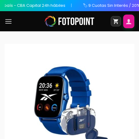
 - CBA Capital 24h hábiles
🏷️ 9 Cuotas Sin Interés / 20% OFF 