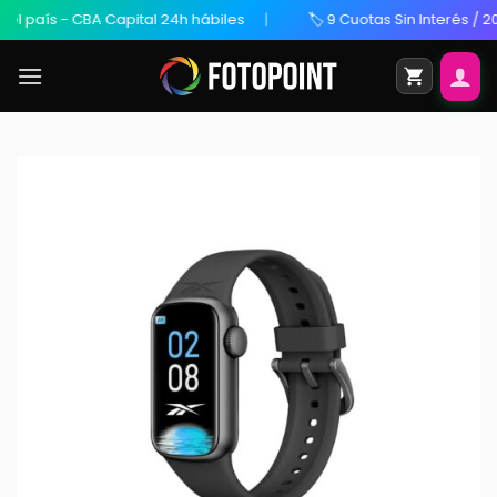
ís - CBA Capital 24h hábiles
🏷️ 9 Cuotas Sin Interés / 20% OF