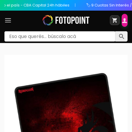
l país - CBA Capital 24h hábiles
🏷️ 9 Cuotas Sin Interés / 20