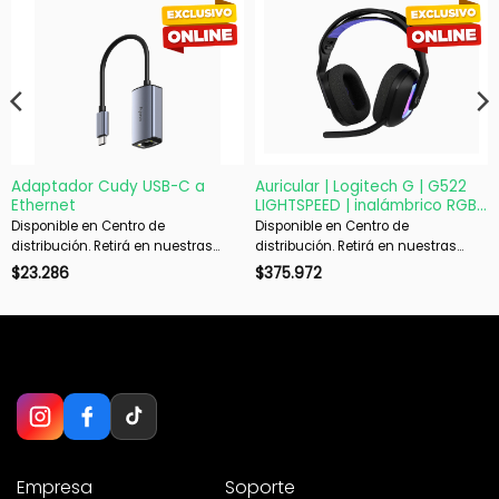
Adaptador Cudy USB-C a
Auricular | Logitech G | G522
Ethernet
LIGHTSPEED | inalámbrico RGB
Bluetooth 5.3
Disponible en Centro de
Disponible en Centro de
distribución. Retirá en nuestras
distribución. Retirá en nuestras
sucursales en 48 hs hábiles. Si es
sucursales en 48 hs hábiles. Si es
$
23.286
$
375.972
con envío, despachamos en 72 hs
con envío, despachamos en 72 hs
hábiles.
hábiles.
Empresa
Soporte