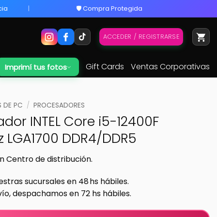
cia
🛡️ Compra Protegida
ACCEDER / REGISTRARSE
Gift Cards
Ventas Corporativas
Imprimí tus fotos
 DE PC
/
PROCESADORES
dor INTEL Core i5-12400F
z LGA1700 DDR4/DDR5
n Centro de distribución.
estras sucursales en 48 hs hábiles.
vío, despachamos en 72 hs hábiles.