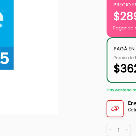
PRECIO E
$
28
Pagando c
PAGÁ EN
Precio de 
$
36
Hay existencia
Env
Cot