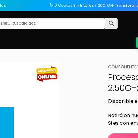
les
🏷️ 6 Cuotas Sin Interés / 20% OFF Transferen
COMPONENTES
Procesa
2.50GH
Disponible e
Retirá en nu
Si es con en