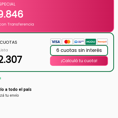
SPECIAL
9.846
on Transferencia
 CUOTAS
6 cuotas sin interés
Lista
2.307
¡Calculá tu cuota!
s
ío a todo el país
izá tu envío