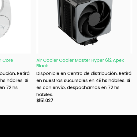
+
r Core
Air Cooler Cooler Master Hyper 612 Apex
Black
bución. Retirá
Disponible en Centro de distribución. Retirá
s hábiles. Si
en nuestras sucursales en 48 hs hábiles. Si
en 72 hs
es con envío, despachamos en 72 hs
hábiles.
$
151.027