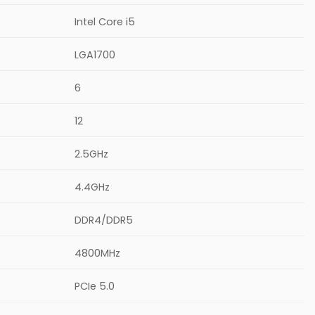
Intel Core i5
LGA1700
6
12
2.5GHz
4.4GHz
DDR4/DDR5
4800MHz
PCIe 5.0