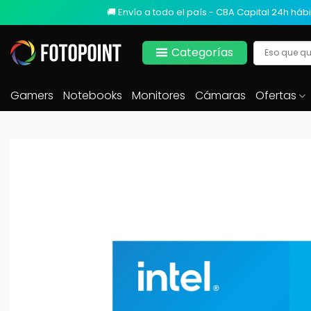
🚚 Envío a todo el país - CBA Capital 24h hábi
Categorías
Gamers
Notebooks
Monitores
Cámaras
Ofertas