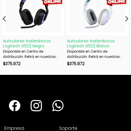
Auriculares Inalámbricos
Auriculares Inalámbricos
Logitech G522 Negro
Logitech G522 Blanco
Disponible en Centro de
Disponible en Centro de
distribución. Retirá en nuestras
distribución. Retirá en nuestras
sucursales en 48 hs hábiles. Si es
sucursales en 48 hs hábiles. Si es
$
375.972
$
375.972
con envío, despachamos en 72 hs
con envío, despachamos en 72 hs
hábiles.
hábiles.
Empresa
Soporte