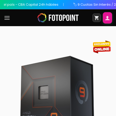
 país - CBA Capital 24h hábiles
🏷️ 9 Cuotas Sin Interés / 20% 