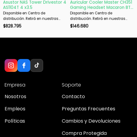
Asustor NAS Tower Drivestor 4
Auricular Cooler Master CH351
AS1104T 4 x3.5
Gaming Headset Macaron BT
5.4, WiFi 2.4GHz, 3.5mm
Disponible en Centro de
Disponible en Centro de
distribución. Retirá en nuestras
distribución. Retirá en nuestras
sucursales en 48 hs hábiles. Si es
sucursales en 48 hs hábiles. Si es
$
828.795
$
146.680
con envío, despachamos en 72 hs
con envío, despachamos en 72 hs
hábiles.
hábiles.
Empresa
Soporte
Nosotros
Contacto
Empleos
Preguntas Frecuentes
Políticas
Cambios y Devoluciones
Compra Protegida