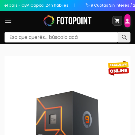
l país - CBA Capital 24h hábiles
🏷️ 9 Cuotas Sin Interés / 20%