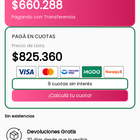
$
660.288
Pagando con Transferencia
PAGÁ EN CUOTAS
Precio de Lista
$
825.360
9 cuotas sin interés
¡Calculá tu cuota!
Sin existencias
Devoluciones Gratis
30 días desde que lo recibís.