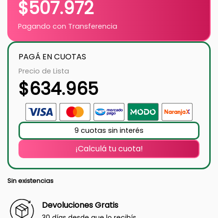
$
507.972
Pagando con Transferencia
PAGÁ EN CUOTAS
Precio de Lista
$
634.965
9 cuotas sin interés
¡Calculá tu cuota!
Sin existencias
Devoluciones Gratis
30 días desde que lo recibís.