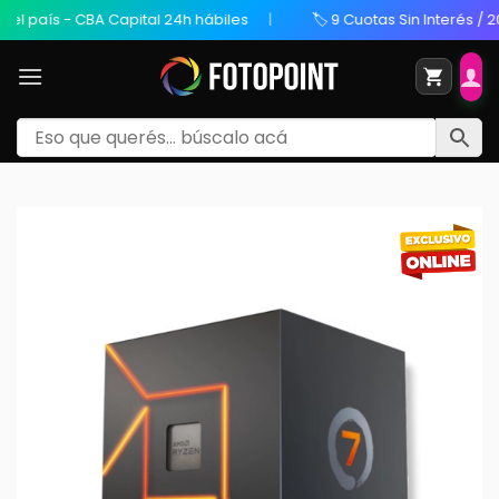
 país - CBA Capital 24h hábiles
🏷️ 9 Cuotas Sin Interés / 20% 