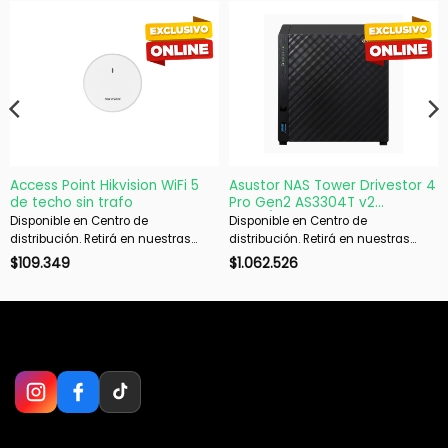
Access Point Hikvision WiFi 5
Asustor NAS Tower Drivestor 4
de techo sin trafo
Pro Gen2 AS3304T v2
4X3.5/2.5
Disponible en Centro de
Disponible en Centro de
distribución. Retirá en nuestras
distribución. Retirá en nuestras
sucursales en 48 hs hábiles. Si es
sucursales en 48 hs hábiles. Si es
$
109.349
$
1.062.526
con envío, despachamos en 72 hs
con envío, despachamos en 72 hs
hábiles.
hábiles.