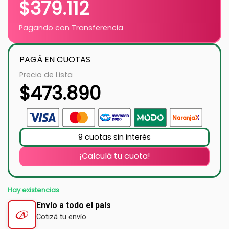
$
379.112
Pagando con Transferencia
PAGÁ EN CUOTAS
Precio de Lista
$
473.890
9 cuotas sin interés
¡Calculá tu cuota!
Hay existencias
Envío a todo el país
Cotizá tu envío