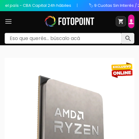
 país - CBA Capital 24h hábiles
🏷️ 9 Cuotas Sin Interés / 20%